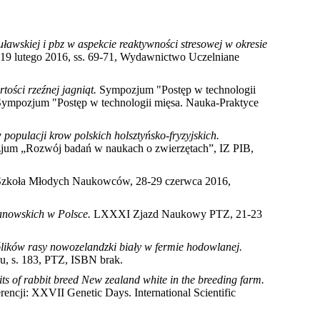
ławskiej i pbz w aspekcie reaktywności stresowej w okresie
6-19 lutego 2016, ss. 69-71, Wydawnictwo Uczelniane
ości rzeźnej jagniąt.
Sympozjum "Postęp w technologii
Sympozjum "Postęp w technologii mięsa. Nauka-Praktyce
opulacji krow polskich holsztyńsko-fryzyjskich.
zjum „Rozwój badań w naukach o zwierzętach”, IZ PIB,
a Szkoła Młodych Naukowców, 28-29 czerwca 2016,
manowskich w Polsce.
LXXXI Zjazd Naukowy PTZ, 21-23
ólików rasy nowozelandzki biały w fermie hodowlanej.
, s. 183, PTZ, ISBN brak
.
aits of rabbit breed New zealand white in the breeding farm.
rencji: XXVII Genetic Days. International Scientific