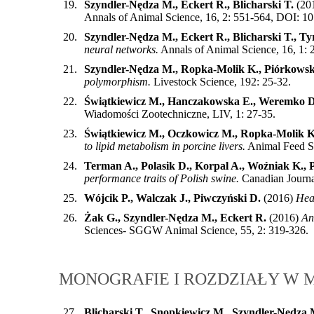
19.
Szyndler-Nędza M., Eckert R., Blicharski T.
(20
Annals of Animal Science, 16, 2: 551-564, DOI: 1
20.
Szyndler-Nędza M., Eckert R., Blicharski T., T
neural networks.
Annals of Animal Science, 16, 1:
21.
Szyndler-Nędza M., Ropka-Molik K., Piórkows
polymorphism.
Livestock Science, 192: 25-32
.
22.
Świątkiewicz M., Hanczakowska E., Weremko D
Wiadomości Zootechniczne, LIV, 1: 27-35
.
23.
Świątkiewicz M., Oczkowicz M., Ropka-Molik 
to lipid metabolism in porcine livers.
Animal Feed Sc
24.
Terman A., Polasik D., Korpal A., Woźniak K., 
performance traits of Polish swine.
Canadian Journ
25.
Wójcik P., Walczak J., Piwczyński D.
(2016)
Heat
26.
Żak G., Szyndler-Nędza M., Eckert R.
(2016)
An
Sciences- SGGW Animal Science, 55, 2: 319-326
.
MONOGRAFIE I ROZDZIAŁY W
27.
Blicharski T., Snopkiewicz M., Szyndler-Nędza 