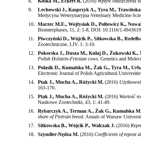
8.
Koska M., Eckert R.
(2016)
Wpływ otłuszczenia l
9.
Lechowski J., Kasprzyk A., Tyra M., Trawińska
Medycyna Weterynaryjna-Veterinary Medicine-Scien
10.
Marzec M.E., Wojtysiak D., Połtowicz K., Nowak
Biointerphases, 11, 2: 1-8, DOI: 10.1116/1.4943619
11.
Piwczyński D., Wójcik P., Sitkowska B., Redelb
Zootechniczne, LIV, 1: 3-10
.
12.
Pokorska J., Dusza M., Kułaj D., Żukowski K.,
Polish Holstein-Friesian cows.
Genetics and Molecu
13.
Polasik D., Kumalska M., Żak G., Tyra M., Urb
Electronic Journal of Polish Agricultural Universitie
14.
Ptak J., Mucha A., Różycki M.
(2016)
Użytkowość
163-170
.
15.
Ptak J., Mucha A., Różycki M.
(2016)
Wartość ro
Naukowe Zootechniki, 43, 1: 41-49
.
16.
Rybarczyk A., Terman A., Żak G., Kumalska M.,
share of Pietrain breed.
Annals of Warsaw Universi
17.
Sitkowska B., Wójcik P., Walczak J.
(2016)
Repr
18.
Szyndler-Nędza M.
(2016)
Coefficients of repeat 