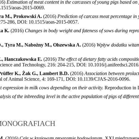
16)
Estimation of meat content in the carcasses of young pigs based on 
0.1515/aoas-2015-0069
.
yra M., Prokowski A.
(2016)
Prediction of carcass meat percentage in 
 275-286, DOI: 10.1515/aoas-2015-0057
.
ka K.
(2016)
Changes in body weight and fateness of sows during rep
., Tyra M., Nabożny M., Olszewska A.
(2016)
Wpływ dodatku witami
K., Hanczakowska E.
(2016)
The effect of dietary fatty acids composit
ience and Technology, 216: 204-215, DOI: 10.1016/j.anifeedsci.2016
Prüffer K., Żak G., Lambert B.D.
(2016)
Association between prolac
al of Animal Science, 4: 169-171, DOI: 10.1139/CJAS-2016-0096
.
 expression in milk cows depending on their activity.
Reproduction in 
alysis of the inbreeding level in the active population of pigs of differen
 MONOGRAFIACH
M.
(2016)
Cele w krajowym programie hodowlanym.
XXI międzynarodo