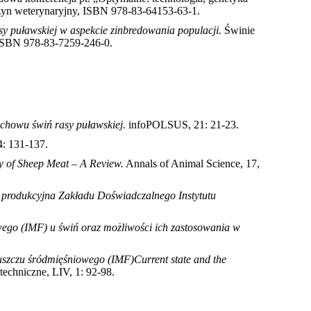
azyn weterynaryjny, ISBN 978-83-64153-63-1
.
y puławskiej w aspekcie zinbredowania populacji.
Świnie
, ISBN 978-83-7259-246-0
.
 chowu świń rasy puławskiej.
infoPOLSUS, 21: 21-23
.
4: 131-137
.
y of Sheep Meat – A Review.
Annals of Animal Science, 17,
produkcyjna Zakładu Doświadczalnego Instytutu
ego (IMF) u świń oraz możliwości ich zastosowania w
łuszczu śródmięśniowego (IMF)Current state and the
echniczne, LIV, 1: 92-98
.