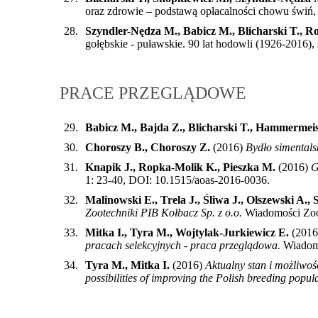
oraz zdrowie – podstawą opłacalności chowu świń
28.
Szyndler-Nędza M., Babicz M., Blicharski T., 
gołębskie - puławskie. 90 lat hodowli (1926-2016
PRACE PRZEGLĄDOWE
29.
Babicz M., Bajda Z., Blicharski T., Hammermei
30.
Choroszy B., Choroszy Z.
(2016)
Bydło simentals
31.
Knapik J., Ropka-Molik K., Pieszka M.
(2016)
G
1: 23-40, DOI: 10.1515/aoas-2016-0036
.
32.
Malinowski E., Trela J., Śliwa J., Olszewski A.,
Zootechniki PIB Kołbacz Sp. z o.o.
Wiadomości Zoo
33.
Mitka I., Tyra M., Wojtylak-Jurkiewicz E.
(201
pracach selekcyjnych - praca przeglądowa.
Wiadomo
34.
Tyra M., Mitka I.
(2016)
Aktualny stan i możliwoś
possibilities of improving the Polish breeding popula