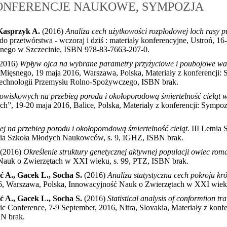
KONFERENCJE NAUKOWE, SYMPOZJA
Kasprzyk A.
(2016)
Analiza cech użytkowości rozpłodowej loch rasy pu
o przetwórstwa - wczoraj i dziś : materiały konferencyjne, Ustroń, 1
nego w Szczecinie, ISBN 978-83-7663-207-0
.
2016)
Wpływ ojca na wybrane parametry przyżyciowe i poubojowe wart
ięsnego, 19 maja 2016, Warszawa, Polska, Materiały z konferencji: 
technologii Przemysłu Rolno-Spożywczego, ISBN brak
.
wiskowych na przebieg porodu i okołoporodową śmiertelność cieląt w p
”, 19-20 maja 2016, Balice, Polska, Materiały z konferencji: Sympo
ej na przebieg porodu i okołoporodową śmiertelność cieląt.
III Letni
 Letnia Szkoła Młodych Naukowców, s. 9, IGHZ, ISBN brak
.
(2016)
Określenie struktury genetycznej aktywnej populacji owiec ro
Nauk o Zwierzętach w XXI wieku, s. 99, PTZ, ISBN brak
.
ć A., Gacek L., Socha S.
(2016)
Analiza statystyczna cech pokroju kr
 Warszawa, Polska, Innowacyjność Nauk o Zwierzętach w XXI wieku
ć A., Gacek L., Socha S.
(2016)
Statistical analysis of conformtion tr
c Conference, 7-9 September, 2016, Nitra, Slovakia, Materiały z konfe
BN brak
.