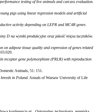
performance testing of live animals and carcass evaluation.
young pigs using linear regression models and artificial
roductive activity depending on LEPR and MC4R genes
ny D na wyniki produkcyjne oraz jakość mięsa tuczników.
ion on adipose tissue quality and expression of genes related
.03.020
.
tin receptor gene polymorphism (PRLR) with reproduction
Domestic Animals, 51: 151
.
t breeds in Poland.
Annals of Warsaw University of Life
wa konferencja pt. „Optymalne: technologia, genetyka