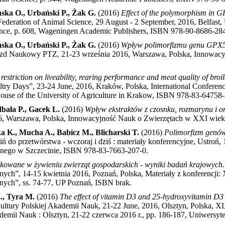
ska O., Urbański P., Żak G.
(2016)
Effect of the polymorphism in G
ederation of Animal Science, 29 August - 2 September, 2016, Belfast,
ence, p. 608, Wageningen Academic Publishers, ISBN 978-90-8686-28
ska O., Urbański P., Żak G.
(2016)
Wpływ polimorfizmu genu GPX5 
d Naukowy PTZ, 21-23 września 2016, Warszawa, Polska, Innowacyj
d restriction on liveability, rearing performance and meat quality of broi
ultry Days”, 23-24 June, 2016, Kraków, Polska, International Conferen
 House of the University of Agriculture in Krakow, ISBN 978-83-64758
dbała P., Gacek L.
(2016)
Wpływ ekstraktów z czosnku, rozmarynu i or
 Warszawa, Polska, Innowacyjność Nauk o Zwierzętach w XXI wieku
 K., Mucha A., Babicz M., Blicharski T.
(2016)
Polimorfizm genów
 do przetwórstwa - wczoraj i dziś : materiały konferencyjne, Ustroń,
nego w Szczecinie, ISBN 978-83-7663-207-0
.
ikowane w żywieniu zwierząt gospodarskich - wyniki badań krajowych.
nych”, 14-15 kwietnia 2016, Poznań, Polska, Materiały z konferencj
nych”, ss. 74-77, UP Poznań, ISBN brak
.
., Tyra M.
(2016)
The effect of vitamin D3 and 25-hydroxyvitamin D3 
ltury Polskiej Akademii Nauk, 21-22 June, 2016, Olsztyn, Polska, 
demii Nauk : Olsztyn, 21-22 czerwca 2016 r., pp. 186-187, Uniwersy