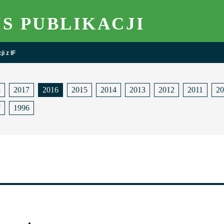
IS PUBLIKACJI
i z IF
8
2017
2016
2015
2014
2013
2012
2011
20
7
1996