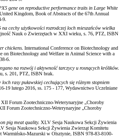
PX5 gene on reproductive performance traits in Large White
 United Kingdom, Book of Abstracts of the 67th Annual
4-9
.
na cechy użytkowości rozrodczej loch mieszańców wielka
ność Nauk o Zwierzętach w XXI wieku, s. 76, PTZ, ISBN
ler chickens.
International Conference on Biotechnology and
ce on Biotechnology and Welfare in Animal Science with a
-38-6
.
egano na rozwój i aktywność tarczycy u rosnących królików.
, s. 201, PTZ, ISBN brak
.
 loch rasy puławskiej cechujących się różnym stopniem
 16-19 lutego 2016, ss. 175 - 177, Wydawnictwo Uczelniane
XII Forum Zootechniczno-Weterynaryjne „Choroby
i: XII Forum Zootechniczno-Weterynaryjne „Choroby
on pig meat quality.
XLV Sesja Naukowa Sekcji Żywienia
XLV Sesja Naukowa Sekcji Żywienia Zwierząt Komitetu
tet Warmińsko-Mazurski w Olsztynie, ISBN 978-83-8100-