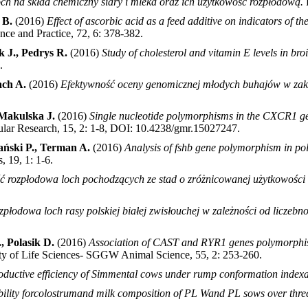
och na skład chemiczny siary i mleka oraz ich użytkowość rozpłodową.
 B.
(2016)
Effect of ascorbic acid as a feed additive on indicators of t
ce and Practice, 72, 6: 378-382
.
 J., Pedrys R.
(2016)
Study of cholesterol and vitamin E levels in br
.
ach A.
(2016)
Efektywność oceny genomicznej młodych buhajów w zakre
 Makulska J.
(2016)
Single nucleotide polymorphisms in the CXCR1 gene
lar Research, 15, 2: 1-8, DOI: 10.4238/gmr.15027247
.
ański P., Terman A.
(2016)
Analysis of fshb gene polymorphism in pol
s, 19, 1: 1-6
.
 rozpłodowa loch pochodzących ze stad o zróżnicowanej użytkowości tu
zpłodowa loch rasy polskiej białej zwisłouchej w zależności od liczebno
 Polasik D.
(2016)
Association of CAST and RYR1 genes polymorphism
ty of Life Sciences- SGGW Animal Science, 55, 2: 253-260
.
oductive efficiency of Simmental cows under rump conformation indexa
ability forcolostrumand milk composition of PL Wand PL sows over three