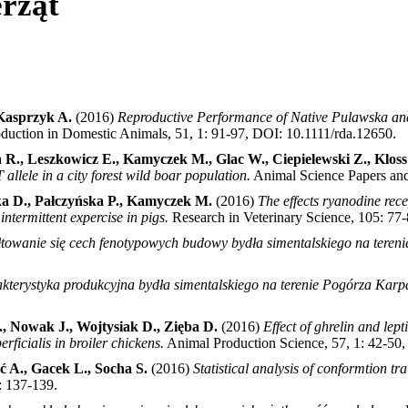
rząt
Kasprzyk A.
(2016)
Reproductive Performance of Native Pulawska and
duction in Domestic Animals, 51, 1: 91-97, DOI: 10.1111/rda.12650
.
R., Leszkowicz E., Kamyczek M., Glac W., Ciepielewski Z., Kloss G
allele in a city forest wild boar population.
Animal Science Papers and
ka D., Pałczyńska P., Kamyczek M.
(2016)
The effects ryanodine rece
ntermittent expercise in pigs.
Research in Veterinary Science, 105: 77
łtowanie się cech fenotypowych budowy bydła simentalskiego na tereni
kterystyka produkcyjna bydła simentalskiego na terenie Pogórza Karpa
., Nowak J., Wojtysiak D., Zięba D.
(2016)
Effect of ghrelin and lep
rficialis in broiler chickens.
Animal Production Science, 57, 1: 42-5
ć A., Gacek L., Socha S.
(2016)
Statistical analysis of conformtion tr
e: 137-139
.