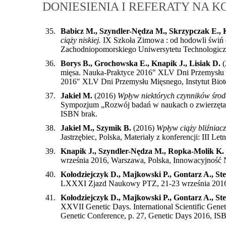
DONIESIENIA I REFERATY NA 
35.
Babicz M., Szyndler-Nędza M., Skrzypczak E., 
ciąży niskiej.
IX Szkoła Zimowa : od hodowli świń d
Zachodniopomorskiego Uniwersytetu Technologicz
36.
Borys B., Grochowska E., Knapik J., Lisiak D.
(
mięsa. Nauka-Praktyce 2016" XLV Dni Przemysłu M
2016" XLV Dni Przemysłu Mięsnego, Instytut Bio
37.
Jakiel M.
(2016)
Wpływ niektórych czynników środo
Sympozjum „Rozwój badań w naukach o zwierzętach
ISBN brak
.
38.
Jakiel M., Szymik B.
(2016)
Wpływ ciąży bliźniacz
Jastrzębiec, Polska, Materiały z konferencji: III
39.
Knapik J., Szyndler-Nędza M., Ropka-Molik K.
września 2016, Warszawa, Polska, Innowacyjność 
40.
Kołodziejczyk D., Majkowski P., Gontarz A., Ste
LXXXI Zjazd Naukowy PTZ, 21-23 września 2016,
41.
Kołodziejczyk D., Majkowski P., Gontarz A., Ste
XXVII Genetic Days. International Scientific Geneti
Genetic Conference, p. 27, Genetic Days 2016, IS