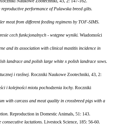
Roczniki Naukowe Zootechniki, 43, 2: 147-162
.
he reproductive performance of Pulawska breed gilts.
oiler meat from different feeding regimens by TOF-SIMS.
sie cech funkcjonalnych - wstępne wyniki.
Wiadomości
 and its association with clinical mastitis incidence in
ish landrace and polish large white x polish landrace sows.
cznej i rzeźnej.
Roczniki Naukowe Zootechniki, 43, 2:
ści i kolejności miotu pochodzenia lochy.
Roczniki
 with carcass and meat quality in crossbreed pigs with a
tion.
Reproduction in Domestic Animals, 51: 143
.
 consecutive lactations.
Livestock Science, 185: 56-60
.