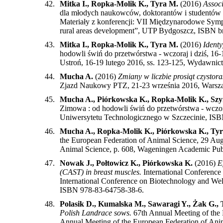
42.
Mitka I., Ropka-Molik K., Tyra M.
(2016)
Associ
dla młodych naukowców, doktorantów i studentów nt.
Materiały z konferencji: VII Międzynarodowe Sympo
rural areas development”, UTP Bydgoszcz, ISBN b
43.
Mitka I., Ropka-Molik K., Tyra M.
(2016)
Ident
hodowli świń do przetwórstwa - wczoraj i dziś, 16-
Ustroń, 16-19 lutego 2016, ss. 123-125, Wydawni
44.
Mucha A.
(2016)
Zmiany w liczbie prosiąt czyst
Zjazd Naukowy PTZ, 21-23 września 2016, Warsza
45.
Mucha A., Piórkowska K., Ropka-Molik K., Sz
Zimowa : od hodowli świń do przetwórstwa - wczor
Uniwersytetu Technologicznego w Szczecinie, IS
46.
Mucha A., Ropka-Molik K., Piórkowska K., Ty
the European Federation of Animal Science, 29 Aug
Animal Science, p. 608, Wageningen Academic Pu
47.
Nowak J., Połtowicz K., Piórkowska K.
(2016)
E
(CAST) in breast muscles.
International Conference
International Conference on Biotechnology and Welf
ISBN 978-83-64758-38-6
.
48.
Polasik D., Kumalska M., Sawaragi Y., Żak G., 
Polish Landrace sows.
67th Annual Meeting of the 
Annual Meeting of the European Federation of An