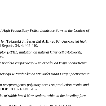
 High Productivity Polish Landrace Sows in the Context of
., Tokarski J., Świergiel A.H.
(2016)
Unexpected high
 Reports, 34, 4: 405-410
.
ptor (RYR1) mutation on natural killer cell cytotoxicity,
-86
.
e pogórza karpackiego w zależności od kraju pochodzenia
ckiego w zależności od wielkości stada i kraju pochodzenia
tin receptors genes polymorphisms on production results and
0, DOI: 10.1071/AN15152
.
aits of rabbit breed New zealand white in the breeding farm.