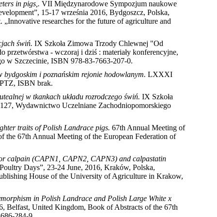
ers in pigs,.
VII Międzynarodowe Sympozjum naukowe
 development”, 15-17 września 2016, Bydgoszcz, Polska,
novative researches for the future of agriculture and
cjach świń.
IX Szkoła Zimowa Trzody Chlewnej "Od
 przetwórstwa - wczoraj i dziś : materiały konferencyjne,
go w Szczecinie, ISBN 978-83-7663-207-0
.
 w bydgoskim i poznańskim rejonie hodowlanym.
LXXXI
 PTZ, ISBN brak
.
lutealnej w tkankach układu rozrodczego świń.
IX Szkoła
 126-127, Wydawnictwo Uczelniane Zachodniopomorskiego
hter traits of Polish Landrace pigs.
67th Annual Meeting of
of the 67th Annual Meeting of the European Federation of
ing for calpain (CAPN1, CAPN2, CAPN3) and calpastatin
 Poultry Days”, 23-24 June, 2016, Kraków, Polska,
ublishing House of the University of Agriculture in Krakow,
morphism in Polish Landrace and Polish Large White x
, Belfast, United Kingdom, Book of Abstracts of the 67th
8686-284-9
.