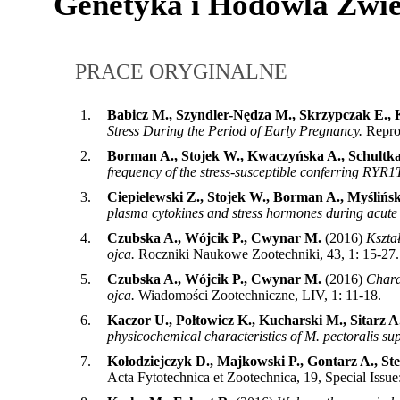
Genetyka i Hodowla Zwie
PRACE ORYGINALNE
1.
Babicz M., Szyndler-Nędza M., Skrzypczak E., 
Stress During the Period of Early Pregnancy.
Repro
2.
Borman A., Stojek W., Kwaczyńska A., Schultka 
frequency of the stress-susceptible conferring RYR1T 
3.
Ciepielewski Z., Stojek W., Borman A., Myślińs
plasma cytokines and stress hormones during acute i
4.
Czubska A., Wójcik P., Cwynar M.
(2016)
Kszta
ojca.
Roczniki Naukowe Zootechniki, 43, 1: 15-27
.
5.
Czubska A., Wójcik P., Cwynar M.
(2016)
Chara
ojca.
Wiadomości Zootechniczne, LIV, 1: 11-18
.
6.
Kaczor U., Połtowicz K., Kucharski M., Sitarz A
physicochemical characteristics of M. pectoralis supe
7.
Kołodziejczyk D., Majkowski P., Gontarz A., Ste
Acta Fytotechnica et Zootechnica, 19, Special Issu