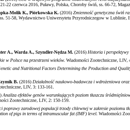
, 21-22 czerwca 2016, Puławy, Polska, Choroby świń, ss. 66-72, Mag
Ropka-Molik K., Piórkowska K.
(2016)
Zmienność genetyczna świń ras
), ss. 51-58, Wydawnictwo Uniwersytetu Przyrodniczegow w Lublinie
ster A., Warda A., Szyndler-Nędza M.
(2016)
Historia i perspektywy
kie w Polsce na przestrzeni wieków.
Wiadomości Zootechniczne, LIV, 
enetic and Nutritional Factors Determining the Production and Qualit
 Szymik B.
(2016)
Działalność naukowo-badawcza i wdrożeniowa oraz 
techniczne, LIV, 3: 133-161
.
6)
Analiza efektów genów warunkujących poziom tłuszczu śródmięśniow
ści Zootechniczne, LIV, 2: 150-159
.
ci poprawy zarodowej populacji trzody chlewnej w zakresie poziomu t
tion of pigs in terms of intramuscular fat (IMF) level.
Wiadomości Zoot