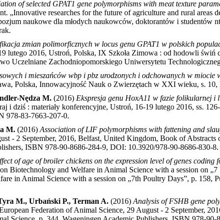
ation of selected GPAT1 gene polymorphisms with meat texture paramet
 „Innovative researches for the future of agriculture and rural areas
zjum naukowe dla młodych naukowców, doktorantów i studentów nt. „In
rak
.
yfikacja zmian polimorficznych w locus genu GPAT1 w polskich popula
19 lutego 2016, Ustroń, Polska, IX Szkoła Zimowa : od hodowli świń do
ctwo Uczelniane Zachodniopomorskiego Uniwersytetu Technologiczne
orasowych i mieszańców wbp i pbz urodzonych i odchowanych w miocie
wa, Polska, Innowacyjność Nauk o Zwierzętach w XXI wieku, s. 10,
yndler-Nędza M.
(2016)
Ekspresja genu HoxA11 w fazie folikularnej i 
aj i dziś : materiały konferencyjne, Ustroń, 16-19 lutego 2016, ss.
BN 978-83-7663-207-0
.
ra M.
(2016)
Association of LIF polymorphisms with fattening and slaug
ust - 2 September, 2016, Belfast, United Kingdom, Book of Abstracts 
blishers, ISBN 978-90-8686-284-9, DOI: 10.3920/978-90-8686-830-8
.
ffect of age of broiler chickens on the expression level of genes cod
 on Biotechnology and Welfare in Animal Science with a session on „7
are in Animal Science with a session on „7th Poultry Days”, p. 158, P
Tyra M., Urbański P., Terman A.
(2016)
Analysis of FSHB gene poly
European Federation of Animal Science, 29 August - 2 September, 2016
imal Science, p. 344, Wageningen Academic Publishers, ISBN 978-90-