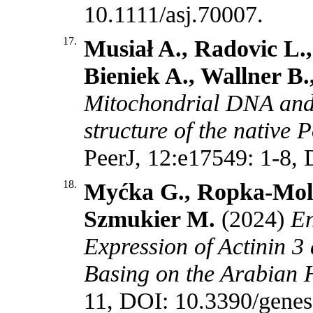
10.1111/asj.70007
.
17.
Musiał A., Radovic L.
Bieniek A., Wallner B
Mitochondrial DNA and 
structure of the native 
PeerJ, 12:e17549: 1-8,
18.
Myćka G., Ropka-Moli
Szmukier M.
(2024)
En
Expression of Actinin 3
Basing on the Arabian 
11, DOI: 10.3390/gene