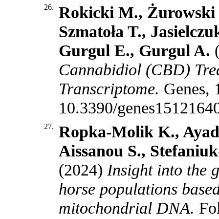
26.
Rokicki M., Żurowski J
Szmatoła T., Jasielczu
Gurgul E., Gurgul A.
(
Cannabidiol (CBD) Tre
Transcriptome.
Genes, 
10.3390/genes1512164
27.
Ropka-Molik K., Ayad 
Aissanou S., Stefaniu
(2024)
Insight into the 
horse populations base
mitochondrial DNA.
Fo