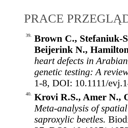
PRACE PRZEGLĄ
39.
Brown C., Stefaniuk-S
Beijerink N., Hamilton
heart defects in Arabian
genetic testing: A review
1-8, DOI: 10.1111/evj.
40.
Krovi R.S., Amer N., 
Meta-analysis of spatia
saproxylic beetles.
Biodi