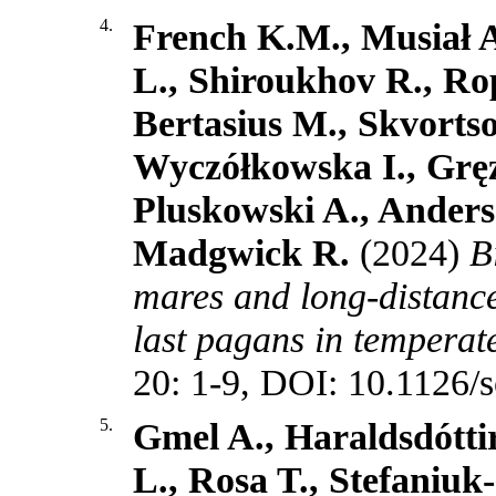
4.
French K.M., Musiał 
L., Shiroukhov R., Ro
Bertasius M., Skvortso
Wyczółkowska I., Grę
Pluskowski A., Anderse
Madgwick R.
(2024)
B
mares and long-distance
last pagans in temperat
20: 1-9, DOI: 10.1126/
5.
Gmel A., Haraldsdótti
L., Rosa T., Stefaniuk