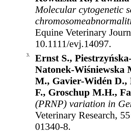
Molecular cytogenetic s
chromosomeabnormalitie
Equine Veterinary Journ
10.1111/evj.14097
.
3.
Ernst S., Piestrzyńsk
Natonek-Wiśniewska M.
M., Gavier-Widén D.,
F., Groschup M.H., Fa
(PRNP) variation in Ge
Veterinary Research, 5
01340-8
.