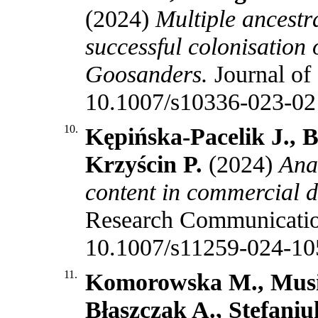
(2024)
Multiple ancestra
successful colonisation 
Goosanders.
Journal of
10.1007/s10336-023-02
10.
Kępińska-Pacelik J., 
Krzyścin P.
(2024)
Ana
content in commercial dr
Research Communicatio
10.1007/s11259-024-10
11.
Komorowska M., Musiał
Błaszczak A., Stefan