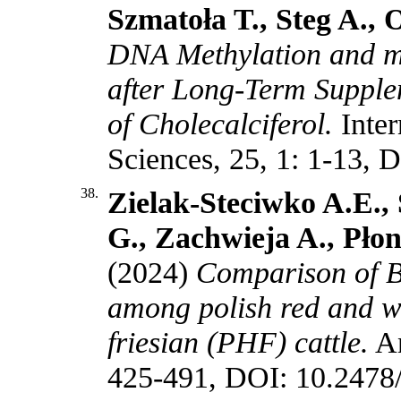
Szmatoła T., Steg A.,
DNA Methylation and m
after Long-Term Supple
of Cholecalciferol.
Inte
Sciences, 25, 1: 1-13,
38.
Zielak-Steciwko A.E.,
G., Zachwieja A., Pło
(2024)
Comparison of B
among polish red and w
friesian (PHF) cattle.
An
425-491, DOI: 10.2478