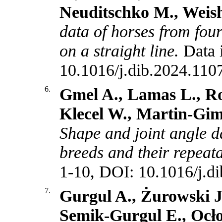
Neuditschko M., Weis
data of horses from four
on a straight line.
Data 
10.1016/j.dib.2024.110
6.
Gmel A., Lamas L., Ro
Klecel W., Martin-Gim
Shape and joint angle d
breeds and their repeata
1-10, DOI: 10.1016/j.d
7.
Gurgul A., Żurowski J
Semik-Gurgul E., Ocł