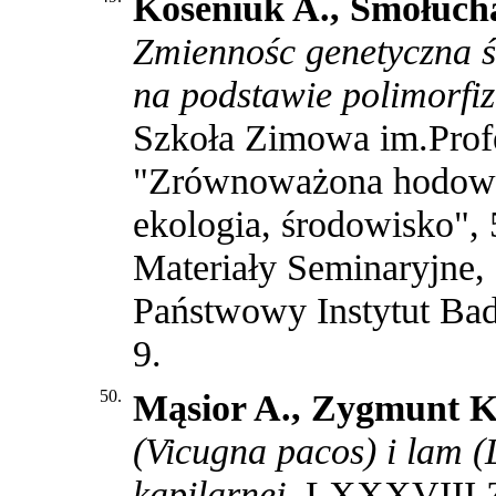
Koseniuk A., Smołucha
Zmiennośc genetyczna 
na podstawie polimorfi
Szkoła Zimowa im.Prof
"Zrównoważona hodowla 
ekologia, środowisko", 
Materiały Seminaryjne, 
Państwowy Instytut Ba
9
.
50.
Mąsior A., Zygmunt K
(Vicugna pacos) i lam 
kapilarnej.
LXXXVIII Z