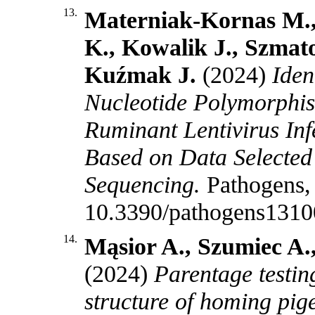
13.
Materniak-Kornas M.,
K., Kowalik J., Szmato
Kuźmak J.
(2024)
Iden
Nucleotide Polymorphism
Ruminant Lentivirus Infe
Based on Data Selecte
Sequencing.
Pathogens,
10.3390/pathogens131
14.
Mąsior A., Szumiec A.
(2024)
Parentage testin
structure of homing pig