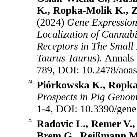
K., Ropka-Molik K., Z
(2024)
Gene Expression
Localization of Cannab
Receptors in The Small I
Taurus Taurus).
Annals 
789, DOI: 10.2478/aoa
24.
Piórkowska K., Ropka
Prospects in Pig Genom
1-4, DOI: 10.3390/gen
25.
Radovic L., Remer V., 
Brem G., Reißmann M