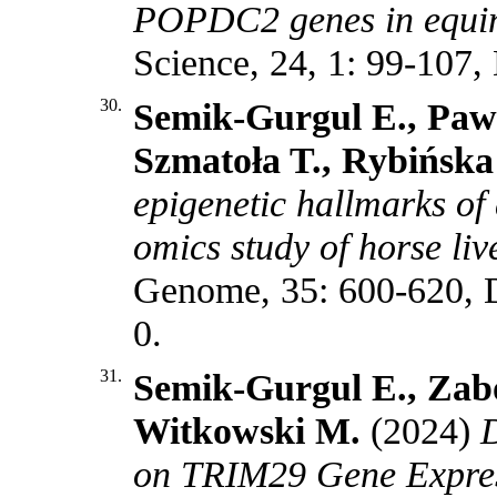
POPDC2 genes in equin
Science, 24, 1: 99-107
30.
Semik-Gurgul E., Pawl
Szmatoła T., Rybińska
epigenetic hallmarks of d
omics study of horse liv
Genome, 35: 600-620, 
0
.
31.
Semik-Gurgul E., Zabo
Witkowski M.
(2024)
D
on TRIM29 Gene Express