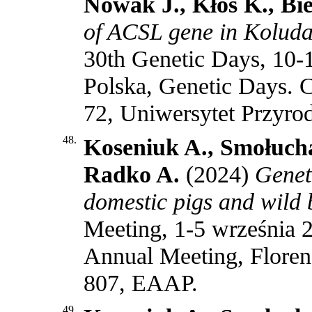
Nowak J., Kłos K., Bie
of ACSL gene in Koluda
30th Genetic Days, 10-
Polska, Genetic Days. 
72, Uniwersytet Przyr
48.
Koseniuk A., Smołuch
Radko A.
(2024)
Geneti
domestic pigs and wild 
Meeting, 1-5 września 2
Annual Meeting, Florenc
807, EAAP
.
49.