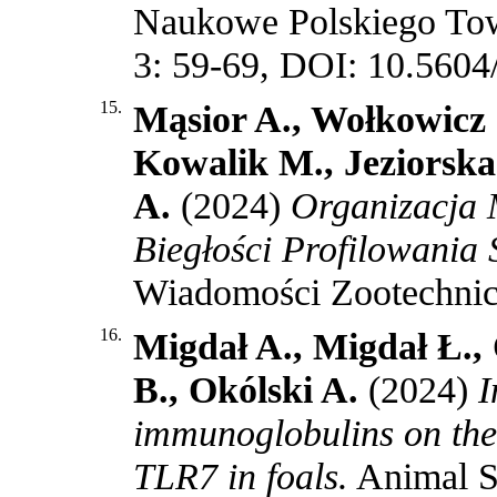
Naukowe Polskiego Tow
3: 59-69, DOI: 10.5604
15.
Mąsior A., Wołkowicz 
Kowalik M., Jeziorska 
A.
(2024)
Organizacja 
Biegłości Profilowania 
Wiadomości Zootechnicz
16.
Migdał A., Migdał Ł.
B., Okólski A.
(2024)
I
immunoglobulins on the
TLR7 in foals.
Animal Sc