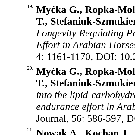
19.
Myćka G., Ropka-Moli
T., Stefaniuk-Szmukie
Longevity Regulating P
Effort in Arabian Horse
4: 1161-1170, DOI: 10
20.
Myćka G., Ropka-Moli
T., Stefaniuk-Szmukie
into the lipid-carbohyd
endurance effort in Ara
Journal, 56: 586-597, 
21.
Nowak A., Kochan J., 