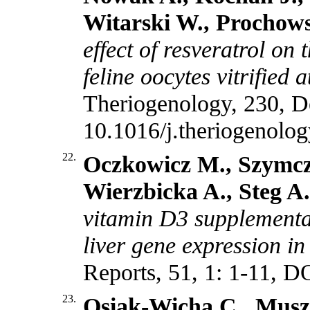
Witarski W., Prochows
effect of resveratrol o
feline oocytes vitrified 
Theriogenology, 230, 
10.1016/j.theriogenolo
22.
Oczkowicz M., Szymcz
Wierzbicka A., Steg A.
vitamin D3 supplementa
liver gene expression in
Reports, 51, 1: 1-11, 
23.
Osiak-Wicha C., Musz