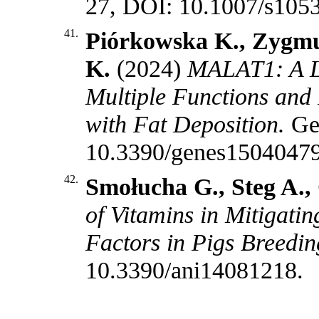
27, DOI: 10.1007/s105
41.
Piórkowska K., Zygmu
K.
(2024)
MALAT1: A L
Multiple Functions and 
with Fat Deposition.
Ge
10.3390/genes1504047
42.
Smołucha G., Steg A.
of Vitamins in Mitigatin
Factors in Pigs Breedin
10.3390/ani14081218
.