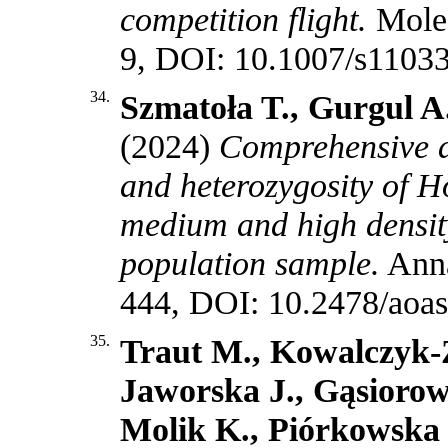
competition flight.
Molec
9, DOI: 10.1007/s1103
34.
Szmatoła T., Gurgul A.
(2024)
Comprehensive a
and heterozygosity of Ho
medium and high densit
population sample.
Anna
444, DOI: 10.2478/aoa
35.
Traut M., Kowalczyk-Z
Jaworska J., Gąsiorow
Molik K., Piórkowska 