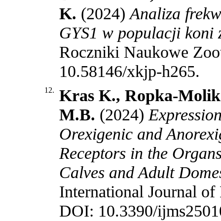
K.
(2024)
Analiza frek
GYS1 w populacji koni z
Roczniki Naukowe Zoote
10.58146/xkjp-h265
.
12.
Kras K., Ropka-Molik 
M.B.
(2024)
Expression
Orexigenic and Anorexi
Receptors in the Organs 
Calves and Adult Domest
International Journal of
DOI: 10.3390/ijms250