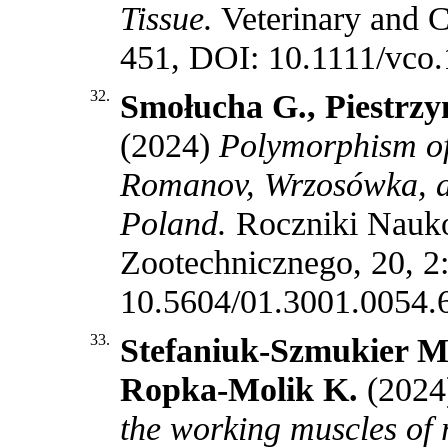
Tissue.
Veterinary and 
451, DOI: 10.1111/vco
32.
Smołucha G., Piestrzy
(2024)
Polymorphism o
Romanov, Wrzosówka, a
Poland.
Roczniki Nauk
Zootechnicznego, 20, 2
10.5604/01.3001.0054.
33.
Stefaniuk-Szmukier M.,
Ropka-Molik K.
(2024
the working muscles of 