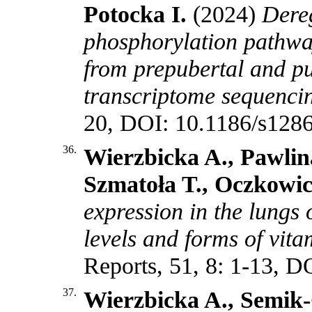
Potocka I.
(2024)
Dereg
phosphorylation pathway
from prepubertal and pu
transcriptome sequenci
20, DOI: 10.1186/s128
36.
Wierzbicka A., Pawlin
Szmatoła T., Oczkowi
expression in the lungs 
levels and forms of vita
Reports, 51, 8: 1-13, 
37.
Wierzbicka A., Semik-