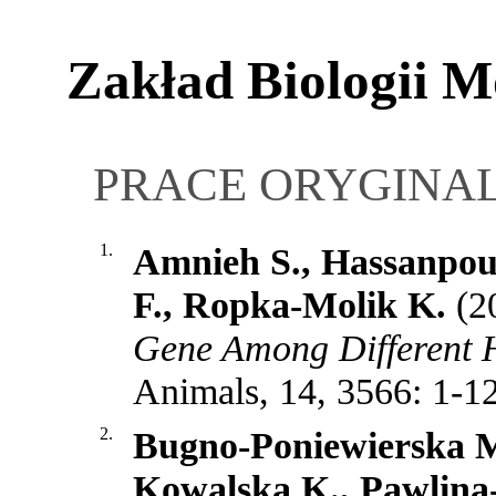
Zakład Biologii M
PRACE ORYGINA
1.
Amnieh S., Hassanpou
F., Ropka-Molik K.
(2
Gene Among Different H
Animals, 14, 3566: 1-1
2.
Bugno-Poniewierska M
Kowalska K., Pawlina-