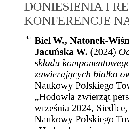
DONIESIENIA I R
KONFERENCJE N
43.
Biel W., Natonek-Wiśn
Jacuńska W.
(2024)
Oc
składu komponentowego
zawierających białko o
Naukowy Polskiego To
„Hodowla zwierząt pers
września 2024, Siedlce
Naukowy Polskiego To