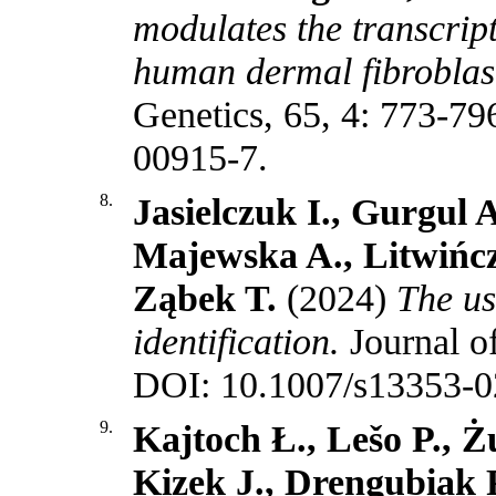
modulates the transcript
human dermal fibroblast
Genetics, 65, 4: 773-7
00915-7
.
8.
Jasielczuk I., Gurgul 
Majewska A., Litwińcz
Ząbek T.
(2024)
The us
identification.
Journal o
DOI: 10.1007/s13353-0
9.
Kajtoch Ł., Lešo P., 
Kizek J., Drengubiak 