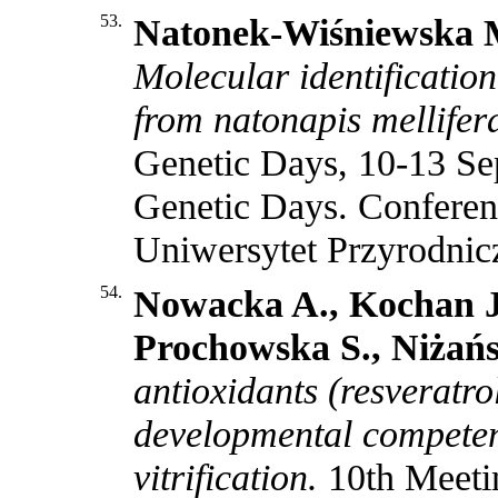
53.
Natonek-Wiśniewska M
Molecular identificatio
from natonapis mellifera
Genetic Days, 10-13 Se
Genetic Days. Conferen
Uniwersytet Przyrodni
54.
Nowacka A., Kochan J.
Prochowska S., Niżańs
antioxidants (resveratro
developmental competenc
vitrification.
10th Meeti