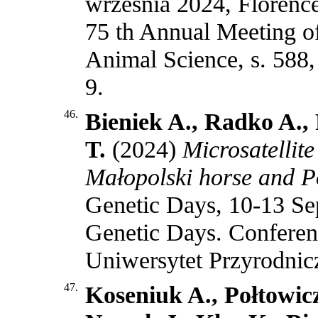
września 2024, Florence,
75 th Annual Meeting of
Animal Science, s. 58
9
.
46.
Bieniek A., Radko A.,
T.
(2024)
Microsatelli
Małopolski horse and P
Genetic Days, 10-13 Se
Genetic Days. Conferen
Uniwersytet Przyrodni
47.
Koseniuk A., Połtowic