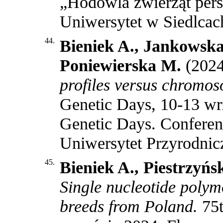
„Hodowla zwierząt pers
Uniwersytet w Siedlcac
44.
Bieniek A., Jankowsk
Poniewierska M.
(202
profiles versus chromos
Genetic Days, 10-13 wr
Genetic Days. Conferen
Uniwersytet Przyrodni
45.
Bieniek A., Piestrzyń
Single nucleotide polym
breeds from Poland.
75