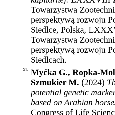
Towarzystwa Zootechni
perspektywą rozwoju Po
Siedlce, Polska, LXXX
Towarzystwa Zootechni
perspektywą rozwoju Po
Siedlcach
.
51.
Myćka G., Ropka-Moli
Szmukier M.
(2024)
Th
potential genetic mark
based on Arabian horse
Congress of Life Sci