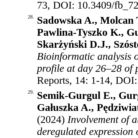
73, DOI: 10.3409/fb_72
28.
Sadowska A., Molcan T
Pawlina-Tyszko K., Gu
Skarżyński D.J., Szó
Bioinformatic analysis
profile at day 26–28 of
Reports, 14: 1-14, DOI
29.
Semik-Gurgul E., Gurg
Gałuszka A., Pędziwia
(2024)
Involvement of a
deregulated expressio